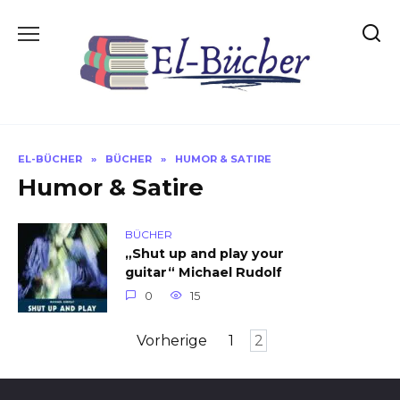
Skip
to
content
EL-BÜCHER
»
BÜCHER
»
HUMOR & SATIRE
Humor & Satire
BÜCHER
„Shut up and play your
guitar“ Michael Rudolf
0
15
Beitragsnavigation
Vorherige
1
2