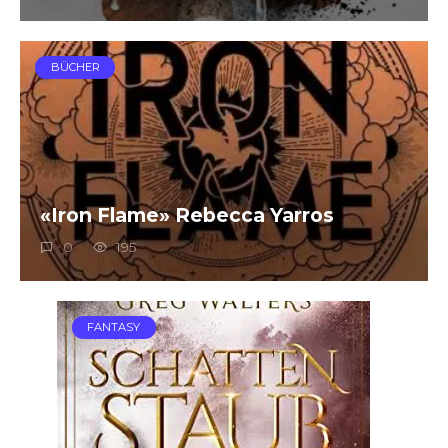
BÜCHER
«Iron Flame» Rebecca Yarros
0
195
FANTASY