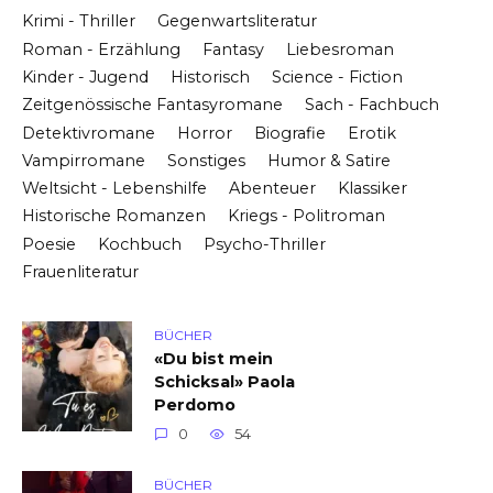
Krimi - Thriller
Gegenwartsliteratur
Roman - Erzählung
Fantasy
Liebesroman
Kinder - Jugend
Historisch
Science - Fiction
Zeitgenössische Fantasyromane
Sach - Fachbuch
Detektivromane
Horror
Biografie
Erotik
Vampirromane
Sonstiges
Humor & Satire
Weltsicht - Lebenshilfe
Abenteuer
Klassiker
Historische Romanzen
Kriegs - Politroman
Poesie
Kochbuch
Psycho-Thriller
Frauenliteratur
BÜCHER
«Du bist mein
Schicksal» Paola
Perdomo
0
54
BÜCHER