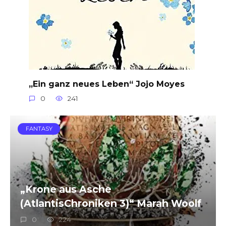
„Ein ganz neues Leben“ Jojo Moyes
0
241
FANTASY
„Krone aus Asche
(AtlantisChroniken 3)“ Marah Woolf
0
224