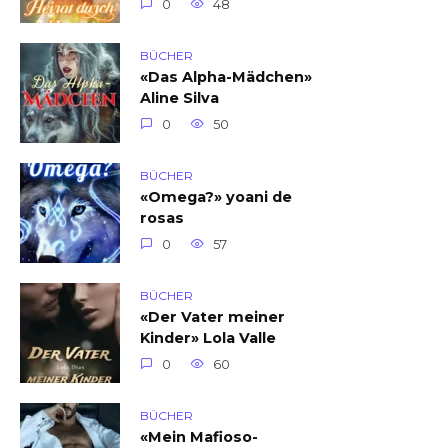
0
48
BÜCHER
«Das Alpha-Mädchen»
Aline Silva
0
50
BÜCHER
«Omega?» yoani de
rosas
0
57
BÜCHER
«Der Vater meiner
Kinder» Lola Valle
0
60
BÜCHER
«Mein Mafioso-