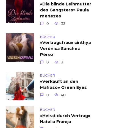
«Die blinde Leihmutter
des Gangsters» Paula
menezes
0
33
BÜCHER
«Vertragsfrau» cinthya
Verónica Sánchez
Pérez
0
31
BÜCHER
«Verkauft an den
Mafioso» Green Eyes
0
48
BÜCHER
«Heirat durch Vertrag»
Natalia França