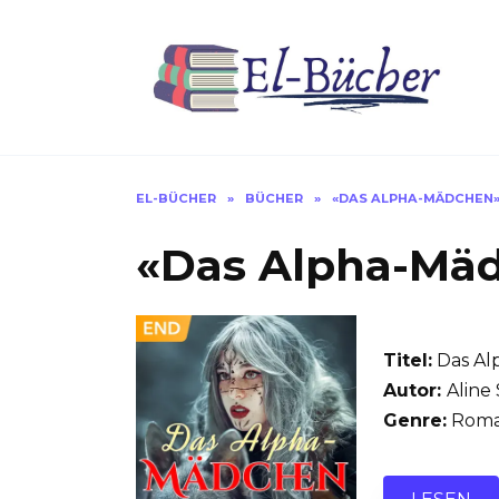
Skip
to
content
EL-BÜCHER
»
BÜCHER
»
«DAS ALPHA-MÄDCHEN» 
«Das Alpha-Mäd
Titel:
Das Al
Autor:
Aline 
Genre:
Roma