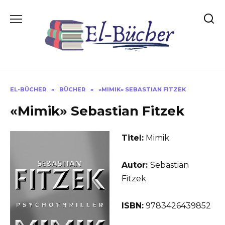
Skip
to
content
EL-BÜCHER
»
BÜCHER
»
«MIMIK» SEBASTIAN FITZEK
«Mimik» Sebastian Fitzek
Titel:
Mimik
Autor:
Sebastian
Fitzek
ISBN:
9783426439852