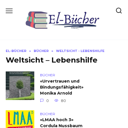
Skip
to
content
EL-BÜCHER
»
BÜCHER
»
WELTSICHT - LEBENSHILFE
Weltsicht – Lebenshilfe
BÜCHER
«Urvertrauen und
Bindungsfähigkeit»
Monika Arnold
0
80
BÜCHER
«LMAA hoch 3»
Cordula Nussbaum