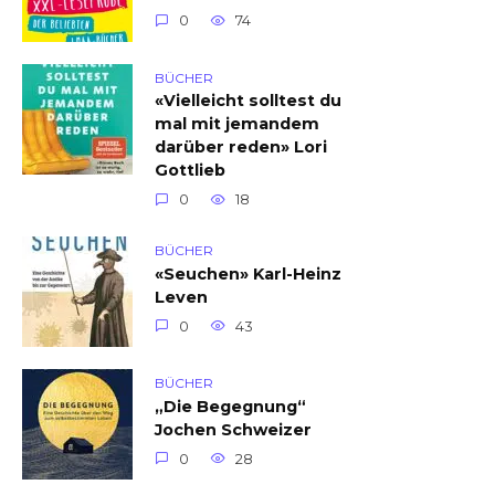
0
74
BÜCHER
«Vielleicht solltest du
mal mit jemandem
darüber reden» Lori
Gottlieb
0
18
BÜCHER
«Seuchen» Karl-Heinz
Leven
0
43
BÜCHER
„Die Begegnung“
Jochen Schweizer
0
28