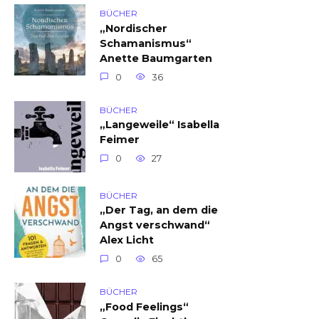
BÜCHER
„Nordischer
Schamanismus“
Anette Baumgarten
0
36
BÜCHER
„Langeweile“ Isabella
Feimer
0
27
BÜCHER
„Der Tag, an dem die
Angst verschwand“
Alex Licht
0
65
BÜCHER
„Food Feelings“