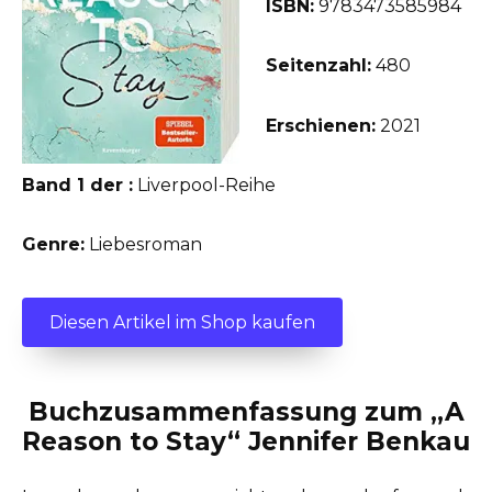
ISBN:
9783473585984
Seitenzahl:
480
Erschienen:
2021
Band 1 der :
Liverpool-Reihe
Genre:
Liebesroman
Diesen Artikel im Shop kaufen
Buchzusammenfassung zum „A
Reason to Stay“ Jennifer Benkau