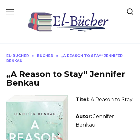
Skip
to
content
EL-BÜCHER
»
BÜCHER
»
„A REASON TO STAY“ JENNIFER
BENKAU
„A Reason to Stay“ Jennifer
Benkau
Titel:
A Reason to Stay
Autor:
Jennifer
Benkau