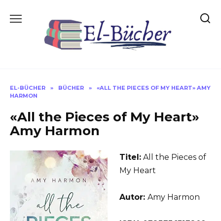
Skip
to
content
EL-BÜCHER
»
BÜCHER
»
«ALL THE PIECES OF MY HEART» AMY
HARMON
«All the Pieces of My Heart»
Amy Harmon
Titel:
All the Pieces of
My Heart
Autor:
Amy Harmon