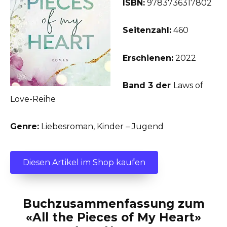
ISBN:
9783736317802
Seitenzahl:
460
Erschienen:
2022
Band 3 der
Laws of
Love-Reihe
Genre:
Liebesroman, Kinder – Jugend
Diesen Artikel im Shop kaufen
Buchzusammenfassung zum
«All the Pieces of My Heart»