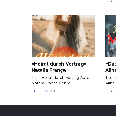
0
«Heirat durch Vertrag»
«Da
Natalia França
Alin
Titel: Heirat durch Vertrag Autor:
Titel
Natalia França Genre
Aline
0
48
0