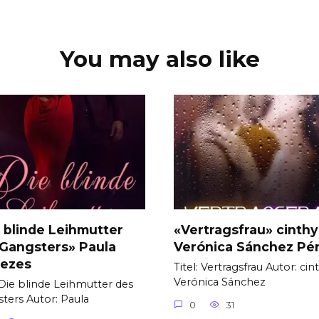
You may also like
 blinde Leihmutter
«Vertragsfrau» cinth
Gangsters» Paula
Verónica Sánchez Pé
ezes
Titel: Vertragsfrau Autor: cin
Verónica Sánchez
: Die blinde Leihmutter des
ters Autor: Paula
0
31