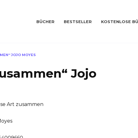
BÜCHER
BESTSELLER
KOSTENLOSE B
MMEN“ JOJO MOYES
 zusammen“ Jojo
ese Art zusammen
Moyes
44009660