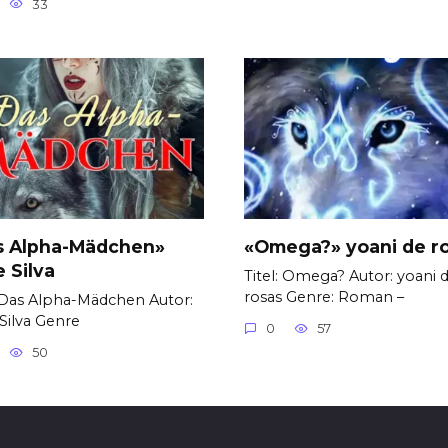
33
s Alpha-Mädchen»
«Omega?» yoani de r
e Silva
Titel: Omega? Autor: yoani 
rosas Genre: Roman –
: Das Alpha-Mädchen Autor:
 Silva Genre
0
57
50