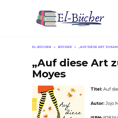
Skip
to
content
EL-BÜCHER
»
BÜCHER
»
„AUF DIESE ART ZUSA
„Auf diese Art
Moyes
Titel:
Auf di
Autor:
Jojo 
ISBN:
97836