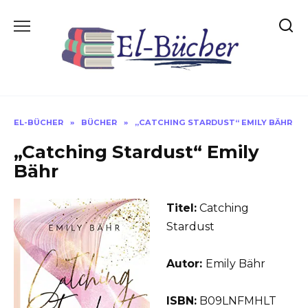
Skip
to
content
EL-BÜCHER
»
BÜCHER
»
„CATCHING STARDUST“ EMILY BÄHR
„Catching Stardust“ Emily
Bähr
Titel:
Catching
Stardust
Autor:
Emily Bähr
ISBN:
B09LNFMHLT