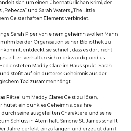
andelt sich um einen übernatürlichen Krimi, der
„Rebecca“ und Sarah Waters „The Little
inem Geisterhaften Element verbindet.
 junge Sarah Piper von einem geheimnisvollen Mann
um ihm bei der Organisation seiner Bibliothek zu
ankommt, entdeckt sie schnell, dass es dort nicht
estellten verhalten sich merkwürdig und es
n Bediensteten Maddy Clare im Haus spukt. Sarah
und stößt auf ein düsteres Geheimnis aus der
ragischem Tod zusammenhängt.
as Rätsel um Maddy Clares Geist zu lösen,
r hütet ein dunkles Geheimnis, das ihre
 durch seine ausgefeilten Charaktere und seine
um Schluss in Atem hält. Simone St. James schafft
0er Jahre perfekt einzufangen und erzeugt damit