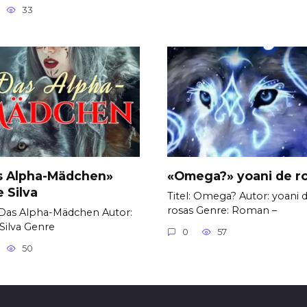
33
s Alpha-Mädchen»
«Omega?» yoani de r
e Silva
Titel: Omega? Autor: yoani 
rosas Genre: Roman –
: Das Alpha-Mädchen Autor:
 Silva Genre
0
57
50