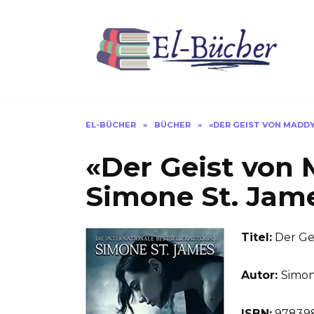
Skip
to
content
EL-BÜCHER
»
BÜCHER
»
«DER GEIST VON MADDY
«Der Geist von 
Simone St. Jam
Titel:
Der Ge
Autor:
Simon
ISBN:
97839