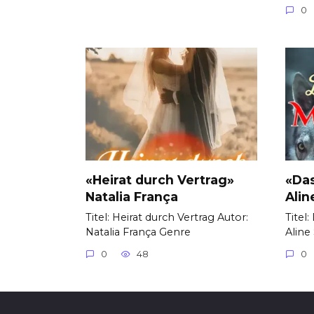
0
«Heirat durch Vertrag»
«Da
Natalia França
Alin
Titel: Heirat durch Vertrag Autor:
Titel
Natalia França Genre
Aline
0
48
0