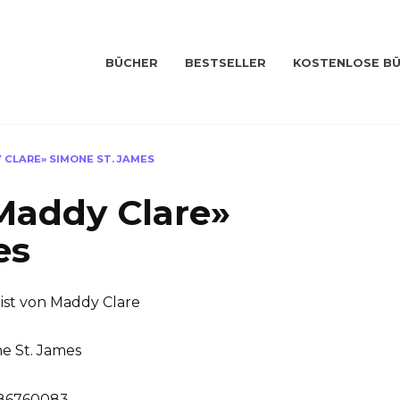
BÜCHER
BESTSELLER
KOSTENLOSE B
 CLARE» SIMONE ST. JAMES
Maddy Clare»
es
ist von Maddy Clare
e St. James
86760083