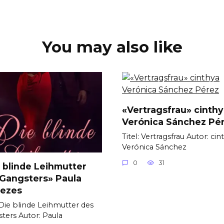
You may also like
«Vertragsfrau» cinth
Verónica Sánchez Pé
Titel: Vertragsfrau Autor: cin
Verónica Sánchez
0
31
 blinde Leihmutter
Gangsters» Paula
ezes
: Die blinde Leihmutter des
ters Autor: Paula