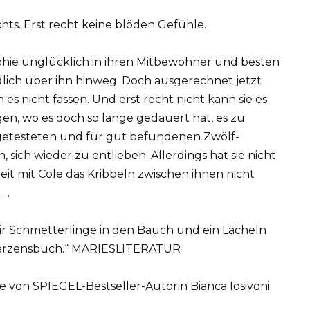
hts. Erst recht keine blöden Gefühle.
ophie unglücklich in ihren Mitbewohner und besten
ndlich über ihn hinweg. Doch ausgerechnet jetzt
 es nicht fassen. Und erst recht nicht kann sie es
gen, wo es doch so lange gedauert hat, es zu
st getesteten und für gut befundenen Zwölf-
 sich wieder zu entlieben. Allerdings hat sie nicht
it mit Cole das Kribbeln zwischen ihnen nicht
 …
mir Schmetterlinge in den Bauch und ein Lächeln
 Herzensbuch.“ MARIESLITERATUR
n SPIEGEL-Bestseller-Autorin Bianca Iosivoni: