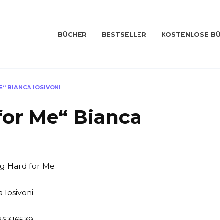
BÜCHER
BESTSELLER
KOSTENLOSE B
E“ BIANCA IOSIVONI
for Me“ Bianca
g Hard for Me
 Iosivoni
6316539