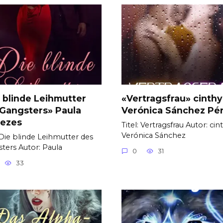
 blinde Leihmutter
«Vertragsfrau» cinth
Gangsters» Paula
Verónica Sánchez Pé
ezes
Titel: Vertragsfrau Autor: cin
Verónica Sánchez
: Die blinde Leihmutter des
ters Autor: Paula
0
31
33