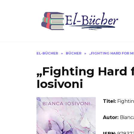
Skip
to
content
EL-BÜCHER
»
BÜCHER
»
„FIGHTING HARD FOR M
„Fighting Hard 
Iosivoni
Titel:
Fightin
Autor:
Bianca
ISBN:
978373