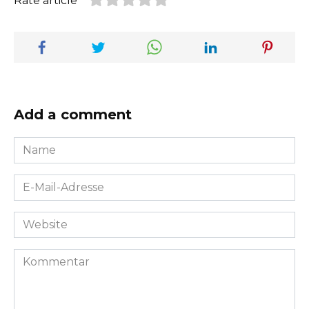
Rate article
Add a comment
Name
*
E-
Mail-
Adresse
Website
*
Kommentar