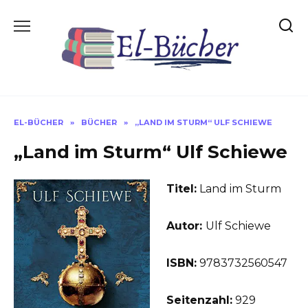
Skip
to
content
EL-BÜCHER
»
BÜCHER
»
„LAND IM STURM“ ULF SCHIEWE
„Land im Sturm“ Ulf Schiewe
Titel:
Land im Sturm
Autor:
Ulf Schiewe
ISBN:
9783732560547
Seitenzahl:
929